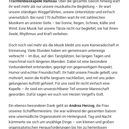
Trachtenblaskapelle Ramsau
. Über die gesamte Saison hinweg wart
ihr weit mehr als nur unsere musikalische Begleitung – ihr wart
unsere ständigen Weggefährten, unsere Unterstützer und einfach
unersetzlich. Bei rund 170 Auftritten wart ihr mit zahlreichen
Musikern an unserer Seite – bei Sonne, Regen, Schnee, Kälte und
Wind. Eure Musik hat unsere Tänze nicht nur begleitet, sie hat ihnen
Seele, Rhythmus und Kraft verliehen.
Doch noch viel mehr als die Musik bleibt uns eure Kameradschaft in
Erinnerung. Viele Stunden haben wir gemeinsam unterwegs
verbracht – im Bus, auf den Tanzplätzen, bei langen Tagen und
manchmal noch längeren Abenden. Dabei ist eine besondere
Verbundenheit entstanden, geprägt von gegenseitigem Respekt,
Humor und echter Freundschaft. Ihr habt unsere Freude geteilt, uns
motiviert, wenn die Kräfte langsam nachließen, und mit uns jeden
gelungenen Auftritt gefeiert. Für uns seid ihr nicht einfach eine
Kapelle – ihr seid ein unverzichtbarer Teil unserer Mannschaft
geworden. Dafür sagen wir euch von Herzen Vergelt’s Gott.
Ein ebenso besonderer Dank geht an
Andrea Herzog
, die Frau
unseres Schäfflermeisters. Sie war während der gesamten Saison
eine unermüdliche Organisatorin im Hintergrund. Tag und Nacht
kümmerte sie sich um unzählige Dinge – von kleinen und großen
organisatorischen Herausforderungen bis hin zu herrenlosen