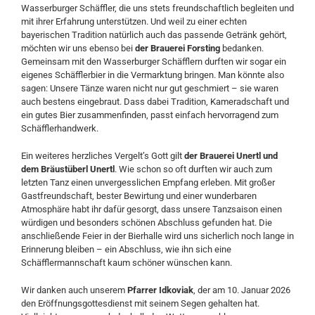
Wasserburger Schäffler, die uns stets freundschaftlich begleiten und
mit ihrer Erfahrung unterstützen. Und weil zu einer echten
bayerischen Tradition natürlich auch das passende Getränk gehört,
möchten wir uns ebenso bei
der Brauerei Forsting
bedanken.
Gemeinsam mit den Wasserburger Schäfflern durften wir sogar ein
eigenes Schäfflerbier in die Vermarktung bringen. Man könnte also
sagen: Unsere Tänze waren nicht nur gut geschmiert – sie waren
auch bestens eingebraut. Dass dabei Tradition, Kameradschaft und
ein gutes Bier zusammenfinden, passt einfach hervorragend zum
Schäfflerhandwerk.
Ein weiteres herzliches Vergelt’s Gott gilt
der Brauerei Unertl und
dem Bräustüberl Unertl
. Wie schon so oft durften wir auch zum
letzten Tanz einen unvergesslichen Empfang erleben. Mit großer
Gastfreundschaft, bester Bewirtung und einer wunderbaren
Atmosphäre habt ihr dafür gesorgt, dass unsere Tanzsaison einen
würdigen und besonders schönen Abschluss gefunden hat. Die
anschließende Feier in der Bierhalle wird uns sicherlich noch lange in
Erinnerung bleiben – ein Abschluss, wie ihn sich eine
Schäfflermannschaft kaum schöner wünschen kann.
Wir danken auch unserem
Pfarrer Idkoviak
, der am 10. Januar 2026
den Eröffnungsgottesdienst mit seinem Segen gehalten hat.