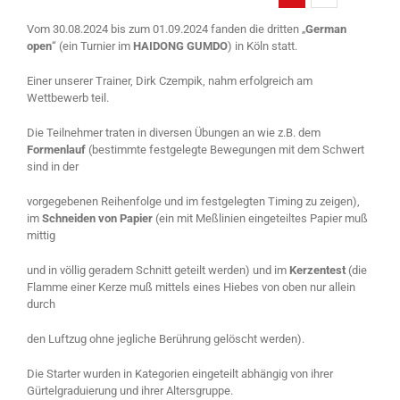
Vom 30.08.2024 bis zum 01.09.2024 fanden die dritten „
German
open
“ (ein Turnier im
HAIDONG GUMDO
) in Köln statt.
Einer unserer Trainer, Dirk Czempik, nahm erfolgreich am
Wettbewerb teil.
Die Teilnehmer traten in diversen Übungen an wie z.B. dem
Formenlauf
(bestimmte festgelegte Bewegungen mit dem Schwert
sind in der
vorgegebenen Reihenfolge und im festgelegten Timing zu zeigen),
im
Schneiden von Papier
(ein mit Meßlinien eingeteiltes Papier muß
mittig
und in völlig geradem Schnitt geteilt werden) und im
Kerzentest
(die
Flamme einer Kerze muß mittels eines Hiebes von oben nur allein
durch
den Luftzug ohne jegliche Berührung gelöscht werden).
Die Starter wurden in Kategorien eingeteilt abhängig von ihrer
Gürtelgraduierung und ihrer Altersgruppe.