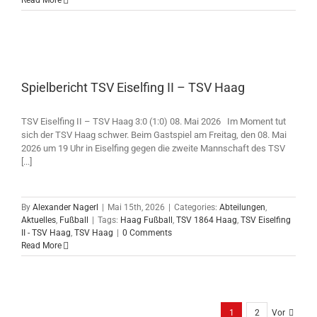
Read More
Spielbericht TSV Eiselfing II – TSV Haag
TSV Eiselfing II – TSV Haag 3:0 (1:0) 08. Mai 2026 Im Moment tut
sich der TSV Haag schwer. Beim Gastspiel am Freitag, den 08. Mai
2026 um 19 Uhr in Eiselfing gegen die zweite Mannschaft des TSV
[...]
By
Alexander Nagerl
|
Mai 15th, 2026
|
Categories:
Abteilungen
,
Aktuelles
,
Fußball
|
Tags:
Haag Fußball
,
TSV 1864 Haag
,
TSV Eiselfing
II - TSV Haag
,
TSV Haag
|
0 Comments
Read More
1
2
Vor