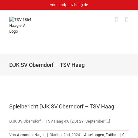
Zum
vorstand@tsv-haag.de
Inhalt
springen
DJK SV Oberndorf – TSV Haag
Spielbericht DJK SV Oberndorf – TSV Haag
DJK SV Oberndorf – TSV Haag 4:0 (2:0) 29. September [...]
Von
Alexander Nagerl
|
Oktober 2nd, 2024
|
Abteilungen
,
Fußball
|
0