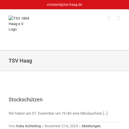
Zum
vorstand@tsv-haag.de
Inhalt
springen
TSV Haag
Stockschützen
Wir haben am 07. Dezember um 19 Uhr eine Nikolausfeier [...]
Von
Hoka Achterling
|
November 21st, 2024
|
Abteilungen
,