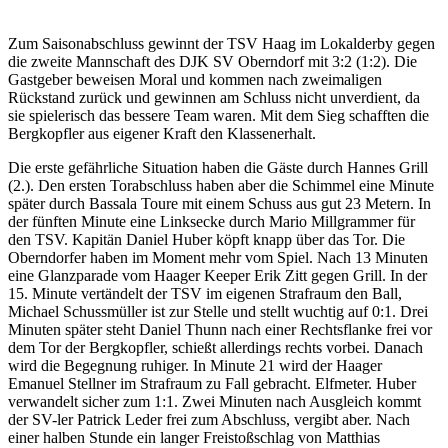
Zum Saisonabschluss gewinnt der TSV Haag im Lokalderby gegen
die zweite Mannschaft des DJK SV Oberndorf mit 3:2 (1:2). Die
Gastgeber beweisen Moral und kommen nach zweimaligen
Rückstand zurück und gewinnen am Schluss nicht unverdient, da
sie spielerisch das bessere Team waren. Mit dem Sieg schafften die
Bergkopfler aus eigener Kraft den Klassenerhalt.
Die erste gefährliche Situation haben die Gäste durch Hannes Grill
(2.). Den ersten Torabschluss haben aber die Schimmel eine Minute
später durch Bassala Toure mit einem Schuss aus gut 23 Metern. In
der fünften Minute eine Linksecke durch Mario Millgrammer für
den TSV. Kapitän Daniel Huber köpft knapp über das Tor. Die
Oberndorfer haben im Moment mehr vom Spiel. Nach 13 Minuten
eine Glanzparade vom Haager Keeper Erik Zitt gegen Grill. In der
15. Minute vertändelt der TSV im eigenen Strafraum den Ball,
Michael Schussmüller ist zur Stelle und stellt wuchtig auf 0:1. Drei
Minuten später steht Daniel Thunn nach einer Rechtsflanke frei vor
dem Tor der Bergkopfler, schießt allerdings rechts vorbei. Danach
wird die Begegnung ruhiger. In Minute 21 wird der Haager
Emanuel Stellner im Strafraum zu Fall gebracht. Elfmeter. Huber
verwandelt sicher zum 1:1. Zwei Minuten nach Ausgleich kommt
der SV-ler Patrick Leder frei zum Abschluss, vergibt aber. Nach
einer halben Stunde ein langer Freistoßschlag von Matthias