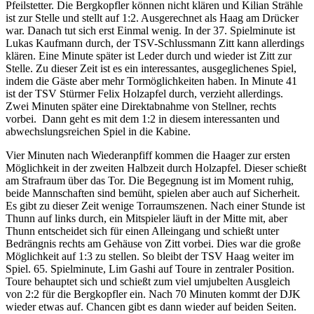
Pfeilstetter. Die Bergkopfler können nicht klären und Kilian Strähle
ist zur Stelle und stellt auf 1:2. Ausgerechnet als Haag am Drücker
war. Danach tut sich erst Einmal wenig. In der 37. Spielminute ist
Lukas Kaufmann durch, der TSV-Schlussmann Zitt kann allerdings
klären. Eine Minute später ist Leder durch und wieder ist Zitt zur
Stelle. Zu dieser Zeit ist es ein interessantes, ausgeglichenes Spiel,
indem die Gäste aber mehr Tormöglichkeiten haben. In Minute 41
ist der TSV Stürmer Felix Holzapfel durch, verzieht allerdings.
Zwei Minuten später eine Direktabnahme von Stellner, rechts
vorbei. Dann geht es mit dem 1:2 in diesem interessanten und
abwechslungsreichen Spiel in die Kabine.
Vier Minuten nach Wiederanpfiff kommen die Haager zur ersten
Möglichkeit in der zweiten Halbzeit durch Holzapfel. Dieser schießt
am Strafraum über das Tor. Die Begegnung ist im Moment ruhig,
beide Mannschaften sind bemüht, spielen aber auch auf Sicherheit.
Es gibt zu dieser Zeit wenige Torraumszenen. Nach einer Stunde ist
Thunn auf links durch, ein Mitspieler läuft in der Mitte mit, aber
Thunn entscheidet sich für einen Alleingang und schießt unter
Bedrängnis rechts am Gehäuse von Zitt vorbei. Dies war die große
Möglichkeit auf 1:3 zu stellen. So bleibt der TSV Haag weiter im
Spiel. 65. Spielminute, Lim Gashi auf Toure in zentraler Position.
Toure behauptet sich und schießt zum viel umjubelten Ausgleich
von 2:2 für die Bergkopfler ein. Nach 70 Minuten kommt der DJK
wieder etwas auf. Chancen gibt es dann wieder auf beiden Seiten.