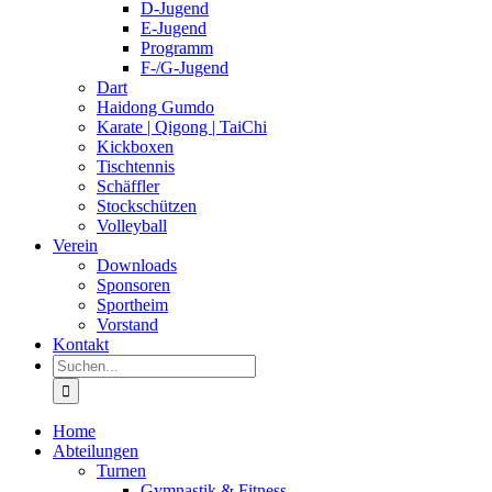
D-Jugend
E-Jugend
Programm
F-/G-Jugend
Dart
Haidong Gumdo
Karate | Qigong | TaiChi
Kickboxen
Tischtennis
Schäffler
Stockschützen
Volleyball
Verein
Downloads
Sponsoren
Sportheim
Vorstand
Kontakt
Suche
nach:
Home
Abteilungen
Turnen
Gymnastik & Fitness