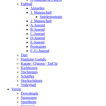
Fußball
Aktuelles
1. Mannschaft
Spielerportraits
2. Mannschaft
A-Jugend
B-Jugend
C-Jugend
D-Jugend
E-Jugend
Programm
F-/G-Jugend
Dart
Haidong Gumdo
Karate | Qigong | TaiChi
Kickboxen
Tischtennis
Schäffler
Stockschützen
Volleyball
Verein
Downloads
Sponsoren
Sportheim