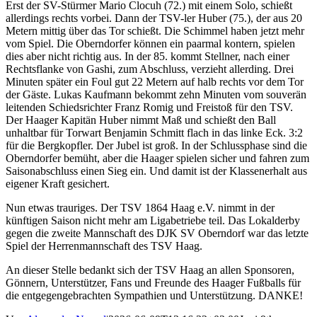
Erst der SV-Stürmer Mario Clocuh (72.) mit einem Solo, schießt
allerdings rechts vorbei. Dann der TSV-ler Huber (75.), der aus 20
Metern mittig über das Tor schießt. Die Schimmel haben jetzt mehr
vom Spiel. Die Oberndorfer können ein paarmal kontern, spielen
dies aber nicht richtig aus. In der 85. kommt Stellner, nach einer
Rechtsflanke von Gashi, zum Abschluss, verzieht allerding. Drei
Minuten später ein Foul gut 22 Metern auf halb rechts vor dem Tor
der Gäste. Lukas Kaufmann bekommt zehn Minuten vom souverän
leitenden Schiedsrichter Franz Romig und Freistoß für den TSV.
Der Haager Kapitän Huber nimmt Maß und schießt den Ball
unhaltbar für Torwart Benjamin Schmitt flach in das linke Eck. 3:2
für die Bergkopfler. Der Jubel ist groß. In der Schlussphase sind die
Oberndorfer bemüht, aber die Haager spielen sicher und fahren zum
Saisonabschluss einen Sieg ein. Und damit ist der Klassenerhalt aus
eigener Kraft gesichert.
Nun etwas trauriges. Der TSV 1864 Haag e.V. nimmt in der
künftigen Saison nicht mehr am Ligabetriebe teil. Das Lokalderby
gegen die zweite Mannschaft des DJK SV Oberndorf war das letzte
Spiel der Herrenmannschaft des TSV Haag.
An dieser Stelle bedankt sich der TSV Haag an allen Sponsoren,
Gönnern, Unterstützer, Fans und Freunde des Haager Fußballs für
die entgegengebrachten Sympathien und Unterstützung. DANKE!