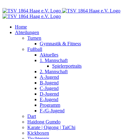
Zum
vorstand@tsv-haag.de
Inhalt
springen
Home
Abteilungen
Turnen
Gymnastik & Fitness
Fußball
Aktuelles
1. Mannschaft
Spielerportraits
2. Mannschaft
A-Jugend
B-Jugend
C-Jugend
D-Jugend
E-Jugend
Programm
F-/G-Jugend
Dart
Haidong Gumdo
Karate | Qigong | TaiChi
Kickboxen
Tischtennis