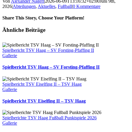
Von
Alexander Nagerl
|
2026-06-09T13:16:32+02:00
Juni 9th,
2026
|
Abteilungen
,
Aktuelles
,
Fußball
|
0 Kommentare
Share This Story, Choose Your Platform!
Facebook
X
Reddit
LinkedIn
WhatsApp
Tumblr
Pinterest
Vk
E-
Ähnliche Beiträge
Mail
Spielbericht TSV Haag – SV Forsting-Pfaffing II
Gallerie
Spielbericht TSV Haag – SV Forsting-Pfaffing II
Spielbericht TSV Eiselfing II – TSV Haag
Gallerie
Spielbericht TSV Eiselfing II – TSV Haag
Spielberichte TSV Haag Fußball Punktspiele 2026
Gallerie