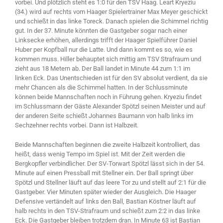
vorbei. Und plötzlich steht es 1:0 für den TSV Haag. Leart Kryeziu
(34.) wird auf rechts vom Haager Spielertrainer Max Meyer geschickt
und schießt in das linke Toreck. Danach spielen die Schimmel richtig
gut. In der 37. Minute könnten die Gastgeber sogar nach einer
Linksecke erhöhen, allerdings trifft der Haager Spielführer Daniel
Huber per Kopfball nur die Latte. Und dann kommt es so, wie es
kommen muss. Hiller behauptet sich mittig am TSV Strafraum und
zieht aus 18 Metern ab. Der Ball landet in Minute 44 zum 1:1 im
linken Eck. Das Unentschieden ist für den SV absolut verdient, da sie
mehr Chancen als die Schimmel hatten. In der Schlussminute
können beide Mannschaften noch in Führung gehen. Kryeziu findet
im Schlussmann der Gäste Alexander Spötzl seinen Meister und auf
der anderen Seite schießt Johannes Baumann von halb links im
Sechzehner rechts vorbei. Dann ist Halbzeit.
Beide Mannschaften beginnen die zweite Halbzeit kontrolliert, das
heißt, dass wenig Tempo im Spiel ist. Mit der Zeit werden die
Bergkopfler verbindlicher. Der SV-Torwart Spötzl lässt sich in der 54.
Minute auf einen Pressball mit Stellner ein. Der Ball springt über
Spötzl und Stellner läuft auf das leere Tor zu und stellt auf 2:1 für die
Gastgeber. Vier Minuten später wieder der Ausgleich. Die Haager
Defensive vertändelt auf links den Ball, Bastian Köstner läuft auf
halb rechts in den TSV-Strafraum und schießt zum 2:2 in das linke
Eck. Die Gastgeber bleiben trotzdem dran. In Minute 63 ist Bastian