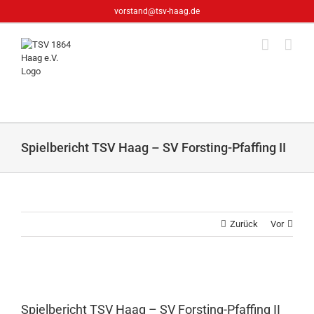
Zum
vorstand@tsv-haag.de
Inhalt
springen
Spielbericht TSV Haag – SV Forsting-Pfaffing II
Zurück
Vor
Zeige
grösseres
Spielbericht TSV Haag – SV Forsting-Pfaffing II
Bild