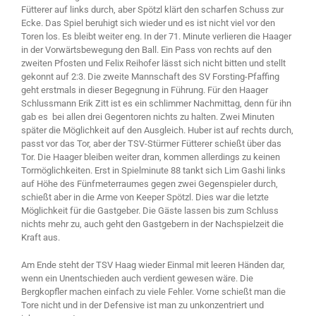
Fütterer auf links durch, aber Spötzl klärt den scharfen Schuss zur
Ecke. Das Spiel beruhigt sich wieder und es ist nicht viel vor den
Toren los. Es bleibt weiter eng. In der 71. Minute verlieren die Haager
in der Vorwärtsbewegung den Ball. Ein Pass von rechts auf den
zweiten Pfosten und Felix Reihofer lässt sich nicht bitten und stellt
gekonnt auf 2:3. Die zweite Mannschaft des SV Forsting-Pfaffing
geht erstmals in dieser Begegnung in Führung. Für den Haager
Schlussmann Erik Zitt ist es ein schlimmer Nachmittag, denn für ihn
gab es bei allen drei Gegentoren nichts zu halten. Zwei Minuten
später die Möglichkeit auf den Ausgleich. Huber ist auf rechts durch,
passt vor das Tor, aber der TSV-Stürmer Fütterer schießt über das
Tor. Die Haager bleiben weiter dran, kommen allerdings zu keinen
Tormöglichkeiten. Erst in Spielminute 88 tankt sich Lim Gashi links
auf Höhe des Fünfmeterraumes gegen zwei Gegenspieler durch,
schießt aber in die Arme von Keeper Spötzl. Dies war die letzte
Möglichkeit für die Gastgeber. Die Gäste lassen bis zum Schluss
nichts mehr zu, auch geht den Gastgebern in der Nachspielzeit die
Kraft aus.
Am Ende steht der TSV Haag wieder Einmal mit leeren Händen dar,
wenn ein Unentschieden auch verdient gewesen wäre. Die
Bergkopfler machen einfach zu viele Fehler. Vorne schießt man die
Tore nicht und in der Defensive ist man zu unkonzentriert und