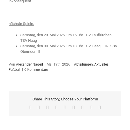
inkonsequent.
nächste Spiele:
Samstag, den 23. Mai 2026, um 16 Uhr TSV Taufkirchen –
TSV Haag
Samstag, den 30. Mai 2026, um 13 Uhr TSV Haag – DJK SV
Oberndorf II
Von
Alexander Nagerl
|
Mai 19th, 2026
|
Abteilungen
,
Aktuelles
,
Fußball
|
0 Kommentare
Share This Story, Choose Your Platform!
Facebook
X
Reddit
LinkedIn
WhatsApp
Tumblr
Pinterest
Vk
E-
Mail