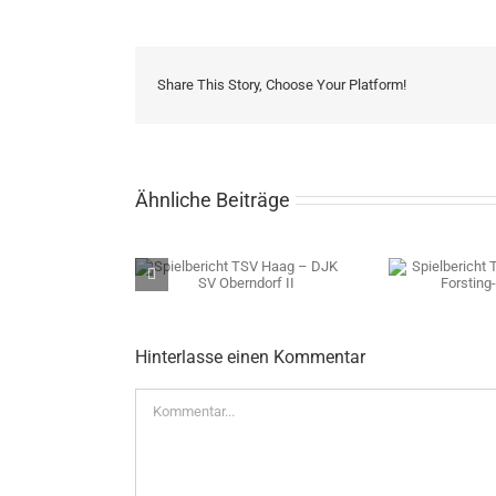
Share This Story, Choose Your Platform!
Ähnliche Beiträge
ericht TSV Haag –
Spielbericht TSV Haag –
Spiel
SV Oberndorf II
SV Forsting-Pfaffing II
Hinterlasse einen Kommentar
Kommentar