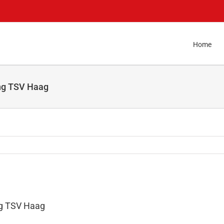
Home
ng TSV Haag
ng TSV Haag