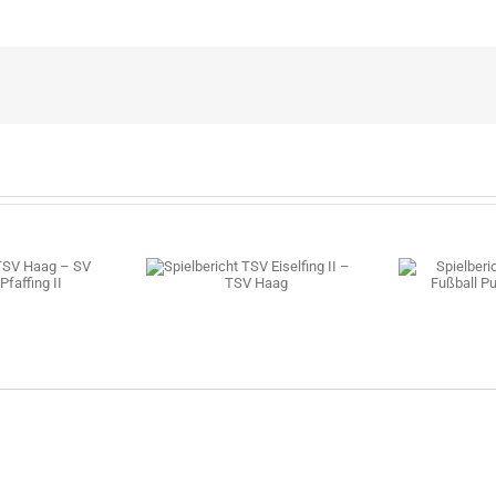
FC
bericht TSV Eiselfing
Spielberichte TSV Haag
II – TSV Haag
Fußball Punktspiele 2026