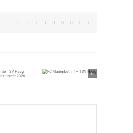
Facebook
X
Reddit
LinkedIn
WhatsApp
Tumblr
Pinterest
Vk
E-
Mail
 Maitenbeth II – TSV
Haag