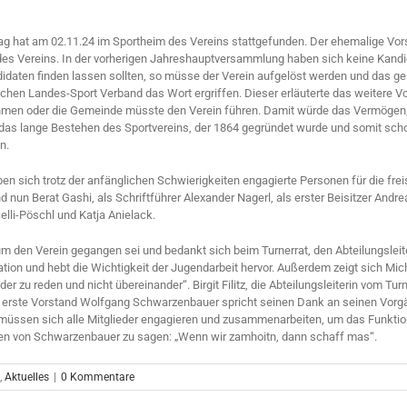
g hat am 02.11.24 im Sportheim des Vereins stattgefunden. Der ehemalige Vor
 des Vereins. In der vorherigen Jahreshauptversammlung haben sich keine Kandi
daten finden lassen sollten, so müsse der Verein aufgelöst werden und das g
chen Landes-Sport Verband das Wort ergriffen. Dieser erläuterte das weitere V
men oder die Gemeinde müsste den Verein führen. Damit würde das Vermögen, d
s lange Bestehen des Sportvereins, der 1864 gegründet wurde und somit schon 
n.
 sich trotz der anfänglichen Schwierigkeiten engagierte Personen für die frei
un Berat Gashi, als Schriftführer Alexander Nagerl, als erster Beisitzer Andreas
lli-Pöschl und Katja Anielack.
m den Verein gegangen sei und bedankt sich beim Turnerrat, den Abteilungsleit
ion und hebt die Wichtigkeit der Jugendarbeit hervor. Außerdem zeigt sich Mich
der zu reden und nicht übereinander“. Birgit Filitz, die Abteilungsleiterin vom Tu
rste Vorstand Wolfgang Schwarzenbauer spricht seinen Dank an seinen Vorgäng
gs müssen sich alle Mitglieder engagieren und zusammenarbeiten, um das Funktio
en von Schwarzenbauer zu sagen: „Wenn wir zamhoitn, dann schaff mas“.
,
Aktuelles
|
0 Kommentare