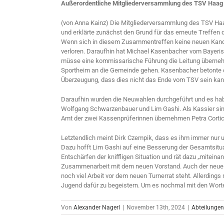
Außerordentliche Mitgliederversammlung des TSV Haag
(von Anna Kainz) Die Mitgliederversammlung des TSV Haa
und erklärte zunächst den Grund für das erneute Treffen
Wenn sich in diesem Zusammentreffen keine neuen Kandi
verloren. Daraufhin hat Michael Kasenbacher vom Bayeris
müsse eine kommissarische Führung die Leitung überneh
Sportheim an die Gemeinde gehen. Kasenbacher betonte da
Überzeugung, dass dies nicht das Ende vom TSV sein kan
Daraufhin wurden die Neuwahlen durchgeführt und es haben
Wolfgang Schwarzenbauer und Lim Gashi. Als Kassier sind n
Amt der zwei Kassenprüferinnen übernehmen Petra Cortice
Letztendlich meint Dirk Czempik, dass es ihm immer nur u
Dazu hofft Lim Gashi auf eine Besserung der Gesamtsituat
Entschärfen der kniffligen Situation und rät dazu „miteinan
Zusammenarbeit mit dem neuen Vorstand. Auch der neue e
noch viel Arbeit vor dem neuen Turnerrat steht. Allerdin
Jugend dafür zu begeistern. Um es nochmal mit den Wort
Von
Alexander Nagerl
|
November 13th, 2024
|
Abteilungen