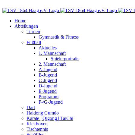
Zum
vorstand@tsv-haag.de
Inhalt
springen
Home
Abteilungen
Turnen
Gymnastik & Fitness
Fußball
Aktuelles
1. Mannschaft
Spielerportraits
2. Mannschaft
A-Jugend
B-Jugend
C-Jugend
D-Jugend
E-Jugend
Programm
F-/G-Jugend
Dart
Haidong Gumdo
Karate | Qigong | TaiChi
Kickboxen
Tischtennis
Schäffler