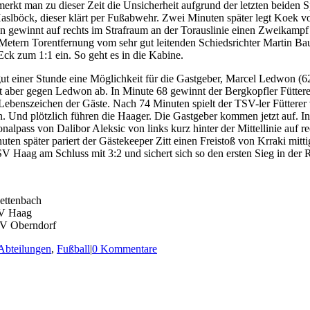
rkt man zu dieser Zeit die Unsicherheit aufgrund der letzten beiden Sp
aslböck, dieser klärt per Fußabwehr. Zwei Minuten später legt Koek vo
 gewinnt auf rechts im Strafraum an der Torauslinie einen Zweikampf 
Metern Torentfernung vom sehr gut leitenden Schiedsrichter Martin Ba
 Eck zum 1:1 ein. So geht es in die Kabine.
 einer Stunde eine Möglichkeit für die Gastgeber, Marcel Ledwon (62
rt aber gegen Ledwon ab. In Minute 68 gewinnt der Bergkopfler Fütter
in Lebenszeichen der Gäste. Nach 74 Minuten spielt der TSV-ler Fütterer
in. Und plötzlich führen die Haager. Die Gastgeber kommen jetzt auf. I
nalpass von Dalibor Aleksic von links kurz hinter der Mittellinie auf 
nuten später pariert der Gästekeeper Zitt einen Freistoß von Krraki mit
SV Haag am Schluss mit 3:2 und sichert sich so den ersten Sieg in der
ettenbach
SV Haag
SV Oberndorf
Abteilungen
,
Fußball
|
0 Kommentare