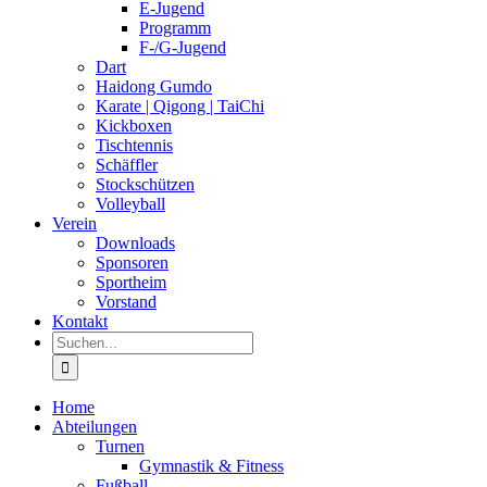
E-Jugend
Programm
F-/G-Jugend
Dart
Haidong Gumdo
Karate | Qigong | TaiChi
Kickboxen
Tischtennis
Schäffler
Stockschützen
Volleyball
Verein
Downloads
Sponsoren
Sportheim
Vorstand
Kontakt
Suche
nach:
Home
Abteilungen
Turnen
Gymnastik & Fitness
Fußball