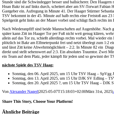
Stunde sind die Schwindegger besser und ballsicherer. Den Haagern me
Hnan Bakr ist auf links durch, scheitert aber am SV-Torwart Fabian H
Gastgeber ein. Aufregung in Minute 41. Der Haager Stürmer Sebastian
TSV bekommt in der 45. Minute auf halb rechts eine Freistoß aus 23 
Spielgerät geht links an der Mauer vorbei und schlägt flach rechts im
Nach Wiederanpfiff sind beide Mannschaften auf Augenhöhe. Nach gut
später kann Zitt im Haager Tor per Fuß nicht weit genug klären, weh
allein auf das Tor zu, schießt allerdings rechts vorbei. Mal wieder e
plötzlich ist Bakr am Elfmeterpunkt frei und netzt überlegt zum 1:2 e
und lässt Zitt keine Abwehrmöglichkeit – 2:2. In Minute 82 ein Diago
direkt und stellt sehenswert auf 2:3. Ein absolutes Traumtor. Zwei Mi
ein Team auf dem Platz, jeder kämpft für jeden und so gewinnt der T
nächste Spiele des TSV Haag:
Sonntag, den 06. April 2025, um 15 Uhr TSV Haag – SpVgg J
Sonntag, den 13. April 2025, um 15 Uhr DJK SV Edling – T
Sonntag, den 20. April 2025 ?, um 15 Uhr TSV Haag – DJK 
Von
Alexander Nagerl
|
2025-05-07T15:18:03+02:00
März 31st, 2025
|
Share This Story, Choose Your Platform!
Facebook
X
Reddit
LinkedIn
WhatsApp
Tumblr
Pinterest
Vk
E-
Ähnliche Beiträge