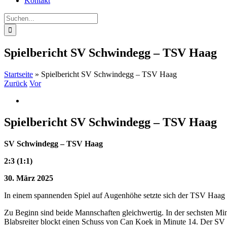
Kontakt
Suche
nach:
Spielbericht SV Schwindegg – TSV Haag
Startseite
»
Spielbericht SV Schwindegg – TSV Haag
Zurück
Vor
Zeige
grösseres
Bild
Spielbericht SV Schwindegg – TSV Haag
SV Schwindegg – TSV Haag
2:3 (1:1)
30. März 2025
In einem spannenden Spiel auf Augenhöhe setzte sich der TSV Haag 
Zu Beginn sind beide Mannschaften gleichwertig. In der sechsten Min
Blabsreiter blockt einen Schuss von Can Koek in Minute 14. Der SV 