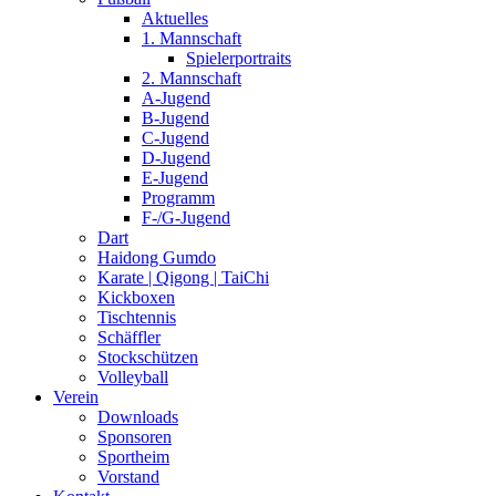
Aktuelles
1. Mannschaft
Spielerportraits
2. Mannschaft
A-Jugend
B-Jugend
C-Jugend
D-Jugend
E-Jugend
Programm
F-/G-Jugend
Dart
Haidong Gumdo
Karate | Qigong | TaiChi
Kickboxen
Tischtennis
Schäffler
Stockschützen
Volleyball
Verein
Downloads
Sponsoren
Sportheim
Vorstand