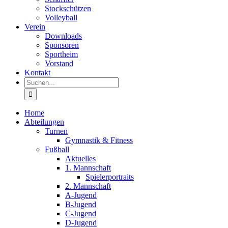
Stockschützen
Volleyball
Verein
Downloads
Sponsoren
Sportheim
Vorstand
Kontakt
Suche
nach:
Home
Abteilungen
Turnen
Gymnastik & Fitness
Fußball
Aktuelles
1. Mannschaft
Spielerportraits
2. Mannschaft
A-Jugend
B-Jugend
C-Jugend
D-Jugend