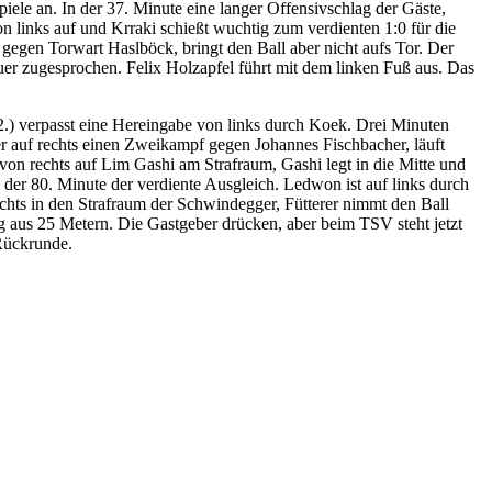
iele an. In der 37. Minute eine langer Offensivschlag der Gäste,
n links auf und Krraki schießt wuchtig zum verdienten 1:0 für die
gegen Torwart Haslböck, bringt den Ball aber nicht aufs Tor. Der
uer zugesprochen. Felix Holzapfel führt mit dem linken Fuß aus. Das
.) verpasst eine Hereingabe von links durch Koek. Drei Minuten
er auf rechts einen Zweikampf gegen Johannes Fischbacher, läuft
 von rechts auf Lim Gashi am Strafraum, Gashi legt in die Mitte und
n der 80. Minute der verdiente Ausgleich. Ledwon ist auf links durch
rechts in den Strafraum der Schwindegger, Fütterer nimmt den Ball
tig aus 25 Metern. Die Gastgeber drücken, aber beim TSV steht jetzt
 Rückrunde.